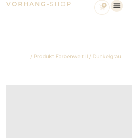
VORHANG-
SHOP
Zum
Cart
0
Inhalt
springen
Shop
Start
/ Produkt Farbenwelt II / Dunkelgrau