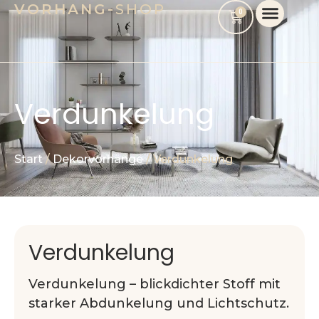
VORHANG-
SHOP
Zum
Cart
0
Inhalt
springen
Verdunkelung
Start
/
Dekorvorhänge
/ Verdunkelung
Verdunkelung
Verdunkelung – blickdichter Stoff mit
starker Abdunkelung und Lichtschutz.