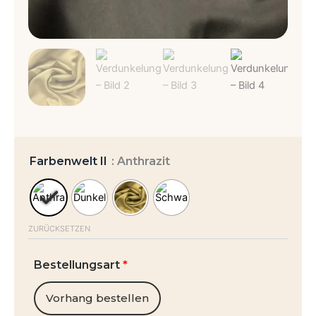
Verdunkelung
Menge
Farbenwelt II
: Anthrazit
ZURÜCKSETZEN
Bestellungsart
*
Vorhang bestellen